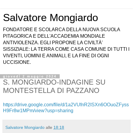
Salvatore Mongiardo
FONDATORE E SCOLARCA DELLA NUOVA SCUOLA
PITAGORICA E DELL'ACCADEMIA MONDIALE
ANTIVIOLENZA. EGLI PROPONE LA CIVILTÀ'
SISSIZIALE: LA TERRA COME CASA COMUNE DI TUTTI I
VIVENTI, UOMINI E ANIMALI, E LA FINE DI OGNI
UCCISIONE.
giovedì 2 maggio 2024
S. MONGIARDO-INDAGINE SU
MONTESTELLA DI PAZZANO
https://drive.google.com/file/d/1a2VUfnR2ISXn6OOuoZFyss
H9Fr8w1MPm/view?usp=sharing
Salvatore Mongiardo
alle
18:18