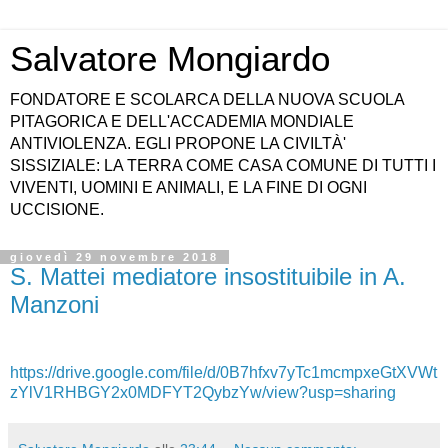
Salvatore Mongiardo
FONDATORE E SCOLARCA DELLA NUOVA SCUOLA
PITAGORICA E DELL'ACCADEMIA MONDIALE
ANTIVIOLENZA. EGLI PROPONE LA CIVILTÀ'
SISSIZIALE: LA TERRA COME CASA COMUNE DI TUTTI I
VIVENTI, UOMINI E ANIMALI, E LA FINE DI OGNI
UCCISIONE.
giovedì 29 novembre 2018
S. Mattei mediatore insostituibile in A.
Manzoni
https://drive.google.com/file/d/0B7hfxv7yTc1mcmpxeGtXVWt
zYlV1RHBGY2x0MDFYT2QybzYw/view?usp=sharing