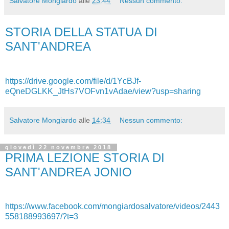
Salvatore Mongiardo
alle
23:44
Nessun commento:
STORIA DELLA STATUA DI
SANT'ANDREA
https://drive.google.com/file/d/1YcBJf-
eQneDGLKK_JtHs7VOFvn1vAdae/view?usp=sharing
Salvatore Mongiardo
alle
14:34
Nessun commento:
giovedì 22 novembre 2018
PRIMA LEZIONE STORIA DI
SANT'ANDREA JONIO
https://www.facebook.com/mongiardosalvatore/videos/2443
558188993697/?t=3