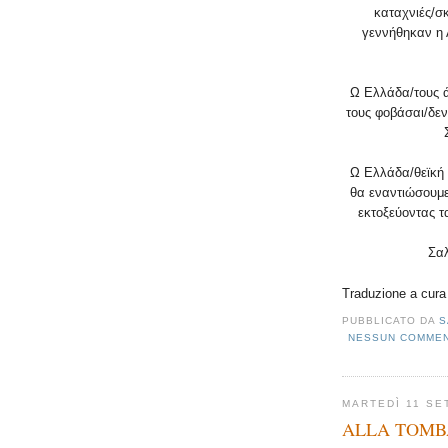
καταχνιές/σκ
γεννήθηκαν η 
Ω Ελλάδα/τους 
τους φοβάσαι/δε
Ω Ελλάδα/θεϊκή
θα εναντιώσουμε
εκτοξεύοντας τ
Σαλ
Traduzione a cura
PUBBLICATO DA
S
NESSUN COMME
MARTEDÌ 11 SE
ALLA TOMB