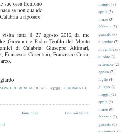
le sue ossa fremono
maggio
(7)
 pace se non quando
aprile
(5)
Calabria a riposare.
marzo
(3)
febbraio
(5)
a visita fatta il 27 agosto 2012 da me
gennaio
(3)
dre Giovanni e Padre Teofilo del Monte
dicembre
(7)
amici di Calabria: Giuseppe Altimari,
novembre
(5)
, Francesco Cosentino, Francesco Curci,
ottobre
(3)
arco.
settembre
(2)
agosto
(7)
giardo
luglio
(4)
giugno
(3)
ALVATORE MONGIARDO
ALLE
22:08
1 COMMENTO:
maggio
(2)
aprile
(6)
marzo
(9)
Home page
Post più vecchi
febbraio
(7)
om)
gennaio
(9)
dicembre
(10)