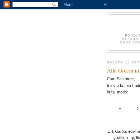
FONDA
MONDIAL
CASA COM
SABATO 15 SE
Alla Grecia in
Caro Salvatore,
ti invio la mia tra
in tal modo:
Σ
Ω Ελλάδα/πάντοτε
γαλάζιο της θά