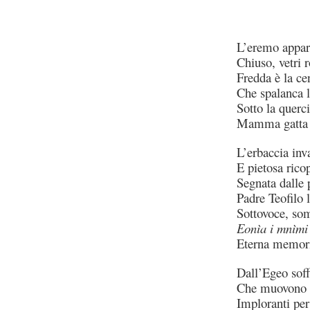
L’eremo appare
Chiuso, vetri r
Fredda è la ce
Che spalanca l
Sotto la querc
Mamma gatta or
L’erbaccia inv
E pietosa ricop
Segnata dalle 
Padre Teofilo 
Sottovoce, so
Eonìa i mnìm
Eterna memor
Dall’Egeo soffi
Che muovono l
Imploranti per 