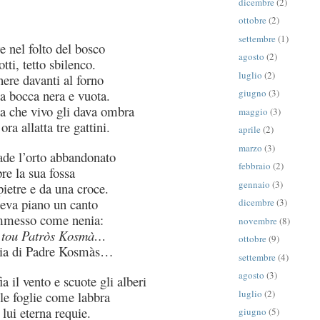
dicembre
(2)
ottobre
(2)
settembre
(1)
 nel folto del bosco
agosto
(2)
otti, tetto sbilenco.
luglio
(2)
nere davanti al forno
a bocca nera e vuota.
giugno
(3)
ia che vivo gli dava ombra
maggio
(3)
a allatta tre gattini.
aprile
(2)
marzo
(3)
ade l’orto abbandonato
febbraio
(2)
re la sua fossa
gennaio
(3)
pietre e da una croce.
leva piano un canto
dicembre
(3)
mmesso come nenia:
novembre
(8)
i tou Patròs Kosmà…
ottobre
(9)
ia di Padre Kosmàs…
settembre
(4)
agosto
(3)
a il vento e scuote gli alberi
luglio
(2)
e foglie come labbra
lui eterna requie.
giugno
(5)