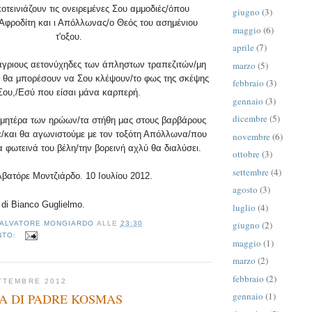
οτεινιάζουν τις ονειρεμένες Σου αμμοδιές/όπου
giugno
(3)
Αφροδίτη και ι Απόλλωνας/ο Θεός του ασημένιου
maggio
(6)
τ'οξου.
aprile
(7)
marzo
(5)
άγριους αετονύχηδες των άπληστων τραπεζιτών/μη
ν θα μπορέσουν να Σου κλέψουν/το φως της σκέψης
febbraio
(3)
Σου,/Εσύ που είσαι μάνα καρπερή.
gennaio
(3)
dicembre
(5)
 μητέρα των ηρώων/τα στήθη μας στους βαρβάρους
/και θα αγωνιστούμε με τον τοξότη Απόλλωνα/που
novembre
(6)
α φωτεινά του βέλη/την βορεινή αχλύ θα διαλύσει.
ottobre
(3)
settembre
(4)
βατόρε Μοντζιάρδο. 10 Ιουλίου 2012.
agosto
(3)
 di Bianco Guglielmo.
luglio
(4)
giugno
(2)
ALVATORE MONGIARDO
ALLE
23:30
NTO:
maggio
(1)
marzo
(2)
febbraio
(2)
TTEMBRE 2012
gennaio
(1)
A DI PADRE KOSMAS