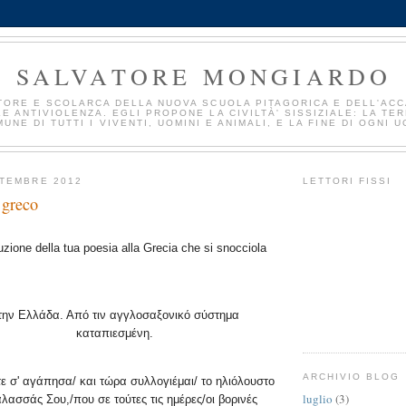
SALVATORE MONGIARDO
TORE E SCOLARCA DELLA NUOVA SCUOLA PITAGORICA E DELL'AC
E ANTIVIOLENZA. EGLI PROPONE LA CIVILTÀ' SISSIZIALE: LA TE
UNE DI TUTTI I VIVENTI, UOMINI E ANIMALI, E LA FINE DI OGNI U
TTEMBRE 2012
LETTORI FISSI
 greco
duzione della tua poesia alla Grecia che si snocciola
την Ελλάδα. Από τιν αγγλοσαξονικό σύστημα
καταπιεσμένη.
ARCHIVIO BLOG
 σ' αγάπησα/ και τώρα συλλογιέμαι/ το ηλιόλουστο
luglio
(3)
λασσάς Σου,/που σε τούτες τις ημέρες/οι βορινές