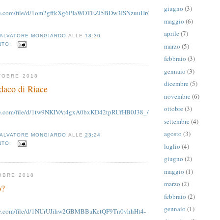
giugno
(3)
gle.com/file/d/1om2gffkXg6PIaWOTEZI5BDw3ISNzuuHr/
maggio
(6)
aprile
(7)
ALVATORE MONGIARDO
ALLE
18:30
NTO:
marzo
(5)
febbraio
(3)
gennaio
(3)
TOBRE 2018
dicembre
(5)
ndaco di Riace
novembre
(6)
ottobre
(3)
gle.com/file/d/1tw9NKIVAt4gxA0bxKD42tpRUfHB0J38_/
settembre
(4)
agosto
(3)
ALVATORE MONGIARDO
ALLE
23:24
NTO:
luglio
(4)
giugno
(2)
maggio
(1)
OBRE 2018
marzo
(2)
o?
febbraio
(2)
gennaio
(1)
ogle.com/file/d/1NUrUJihw2GBMBBaKetQF9Tn0vhhHt4-