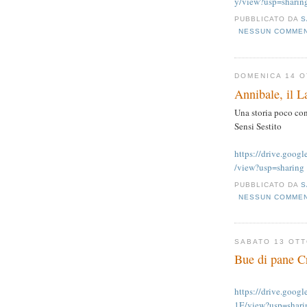
y/view?usp=sharin
PUBBLICATO DA
S
NESSUN COMME
DOMENICA 14 O
Annibale, il La
Una storia poco con
Sensi Sestito
https://drive.go
/view?usp=sharing
PUBBLICATO DA
S
NESSUN COMME
SABATO 13 OT
Bue di pane C
https://drive.go
1E/view?usp=shari