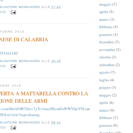
maggio
(7)
ALVATORE MONGIARDO
ALLE
17:43
aprile
(5)
NTO:
marzo
(3)
febbraio
(5)
TTOBRE 2018
gennaio
(3)
PAESE DI CALABRIA
dicembre
(7)
novembre
(5)
/293162180
ottobre
(3)
ALVATORE MONGIARDO
ALLE
20:18
settembre
(2)
NTO:
agosto
(7)
luglio
(4)
OBRE 2018
giugno
(3)
PERTA A MATTARELLA CONTRO LA
maggio
(2)
IONE DELLE ARMI
aprile
(6)
ogle.com/file/d/0B7hfxv7yTc1mazNEcmFuWWVQcV9Lam
marzo
(9)
Ukw/view?usp=sharing
febbraio
(7)
ALVATORE MONGIARDO
ALLE
09:14
gennaio
(9)
NTO:
dicembre
(10)