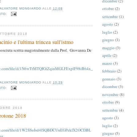
g
dicembre
(2)
ottobre
(2)
ALVATORE MONGIARDO
ALLE
12:08
NTO:
settembre
(1)
agosto
(2)
luglio
(2)
TTOBRE 2018
giugno
(3)
cinio e l'ultima trincea sull'istmo
maggio
(3)
osciuta scritta magistralmente dalla Prof. Giovanna De
aprile
(2)
marzo
(3)
ogle.com/file/d/1N6wTtMTQIGtZqinMGLFExplF98iB64x_
febbraio
(2)
gennaio
(3)
ALVATORE MONGIARDO
ALLE
10:29
dicembre
(3)
NTO:
novembre
(8)
ottobre
(9)
TOBRE 2018
settembre
(4)
rotone 2018
agosto
(3)
luglio
(2)
ogle.com/file/d/1W2SSuIsd4lSQBDCUuEGPekfX2OCDBL
giugno
(5)
ng