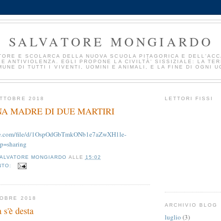
SALVATORE MONGIARDO
TORE E SCOLARCA DELLA NUOVA SCUOLA PITAGORICA E DELL'AC
E ANTIVIOLENZA. EGLI PROPONE LA CIVILTÀ' SISSIZIALE: LA TE
UNE DI TUTTI I VIVENTI, UOMINI E ANIMALI, E LA FINE DI OGNI U
TTOBRE 2018
LETTORI FISSI
A MADRE DI DUE MARTIRI
ogle.com/file/d/1OspOdGbTmkONb1e7aZwXH1le-
p=sharing
ALVATORE MONGIARDO
ALLE
15:02
NTO:
TOBRE 2018
ARCHIVIO BLOG
a s'è desta
luglio
(3)