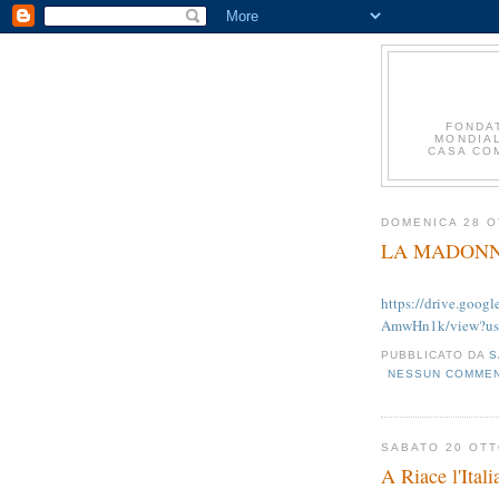
FONDA
MONDIAL
CASA COM
DOMENICA 28 O
LA MADONN
https://drive.go
AmwHn1k/view?us
PUBBLICATO DA
S
NESSUN COMME
SABATO 20 OT
A Riace l'Itali