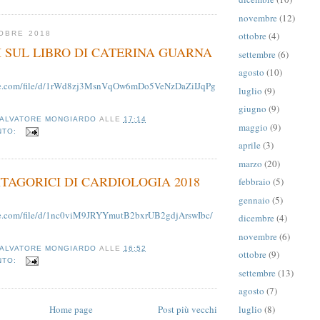
novembre
(12)
ottobre
(4)
OBRE 2018
I SUL LIBRO DI CATERINA GUARNA
settembre
(6)
agosto
(10)
ogle.com/file/d/1rWd8zj3MsnVqOw6mDo5VeNzDaZiIJqPg
luglio
(9)
giugno
(9)
ALVATORE MONGIARDO
ALLE
17:14
maggio
(9)
NTO:
aprile
(3)
marzo
(20)
ITAGORICI DI CARDIOLOGIA 2018
febbraio
(5)
gennaio
(5)
gle.com/file/d/1nc0viM9JRYYmutB2bxrUB2gdjArswIbc/
dicembre
(4)
novembre
(6)
ALVATORE MONGIARDO
ALLE
16:52
ottobre
(9)
NTO:
settembre
(13)
agosto
(7)
Home page
Post più vecchi
luglio
(8)