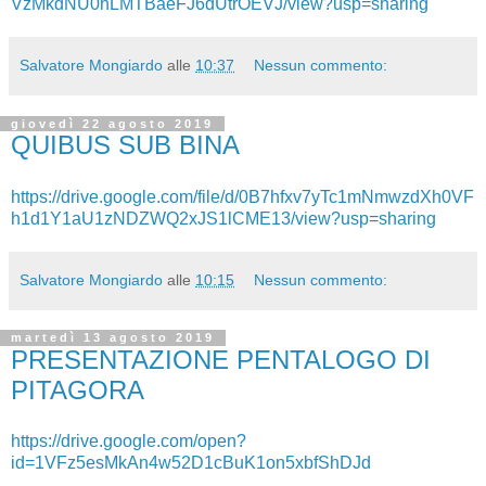
VzMkdNU0hLMTBaeFJ6dUtrOEVJ/view?usp=sharing
Salvatore Mongiardo
alle
10:37
Nessun commento:
giovedì 22 agosto 2019
QUIBUS SUB BINA
https://drive.google.com/file/d/0B7hfxv7yTc1mNmwzdXh0VF
h1d1Y1aU1zNDZWQ2xJS1lCME13/view?usp=sharing
Salvatore Mongiardo
alle
10:15
Nessun commento:
martedì 13 agosto 2019
PRESENTAZIONE PENTALOGO DI
PITAGORA
https://drive.google.com/open?
id=1VFz5esMkAn4w52D1cBuK1on5xbfShDJd