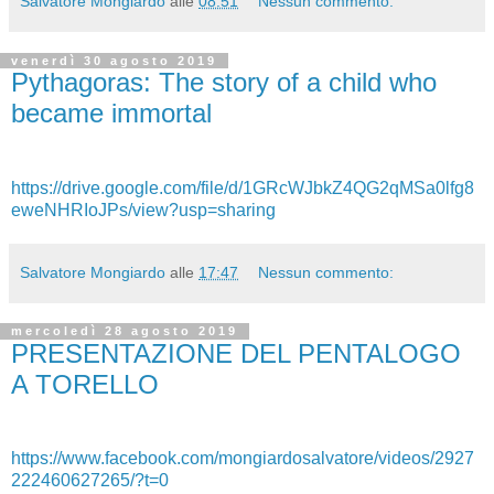
Salvatore Mongiardo
alle
08:51
Nessun commento:
venerdì 30 agosto 2019
Pythagoras: The story of a child who
became immortal
https://drive.google.com/file/d/1GRcWJbkZ4QG2qMSa0lfg8
eweNHRIoJPs/view?usp=sharing
Salvatore Mongiardo
alle
17:47
Nessun commento:
mercoledì 28 agosto 2019
PRESENTAZIONE DEL PENTALOGO
A TORELLO
https://www.facebook.com/mongiardosalvatore/videos/2927
222460627265/?t=0