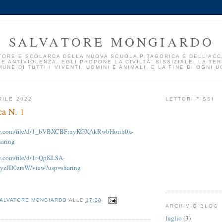
SALVATORE MONGIARDO
TORE E SCOLARCA DELLA NUOVA SCUOLA PITAGORICA E DELL'AC
E ANTIVIOLENZA. EGLI PROPONE LA CIVILTÀ' SISSIZIALE: LA TE
UNE DI TUTTI I VIVENTI, UOMINI E ANIMALI, E LA FINE DI OGNI U
RILE 2022
LETTORI FISSI
ca N. 1
ogle.com/file/d/1_bVBXCBFrnyKGXAkRwbHorih0k-
aring
le.com/file/d/1r-QpKLSA-
zJD0zrsW/view?usp=sharing
ALVATORE MONGIARDO
ALLE
17:28
ARCHIVIO BLOG
luglio
(3)