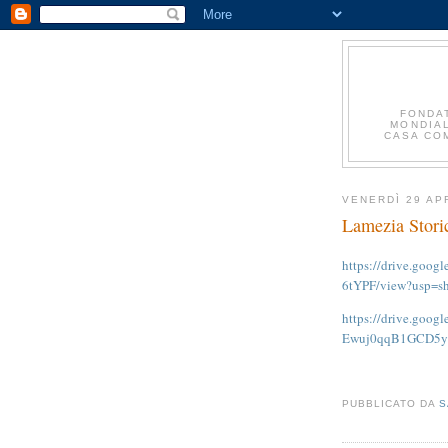
FONDA
MONDIAL
CASA COM
VENERDÌ 29 AP
Lamezia Stori
https://drive.go
6tYPF/view?usp=sh
https://drive.goog
Ewuj0qqB1GCD5yy
PUBBLICATO DA
S