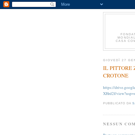
FONDA
MONDIAL
CASA COM
GIOVEDÌ 27 GE
IL PITTORE
CROTONE
https://drive.go
XHrd2f/view?usp=s
PUBBLICATO DA
S
NESSUN CO