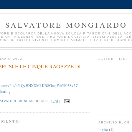
SALVATORE MONGIARDO
TORE E SCOLARCA DELLA NUOVA SCUOLA PITAGORICA E DELL'AC
E ANTIVIOLENZA. EGLI PROPONE LA CIVILTÀ' SISSIZIALE: LA TE
UNE DI TUTTI I VIVENTI, UOMINI E ANIMALI, E LA FINE DI OGNI U
NNAIO 2022
LETTORI FISSI
 ZEUSI E LE CINQUE RAGAZZE DI
ogle.com/file/d/1QvHNXDM1KBSGwqFib5J03Sv3C-
haring
ALVATORE MONGIARDO
ALLE
17:31
MMENTO:
ARCHIVIO BLOG
luglio
(3)