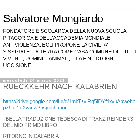
Salvatore Mongiardo
FONDATORE E SCOLARCA DELLA NUOVA SCUOLA
PITAGORICA E DELL'ACCADEMIA MONDIALE
ANTIVIOLENZA. EGLI PROPONE LA CIVILTÀ'
SISSIZIALE: LA TERRA COME CASA COMUNE DI TUTTI I
VIVENTI, UOMINI E ANIMALI, E LA FINE DI OGNI
UCCISIONE.
mercoledì 24 marzo 2021
RUECKKEHR NACH KALABRIEN
https://drive.google.com/file/d/1mkTzvlRq5fDYfrIxvuAaweha
pZUu7jeX/view?usp=sharing
BELLA TRADUZIONE TEDESCA DI FRANZ REINDERS
DEL MIO PRIMO LIBRO
RITORNO IN CALABRIA