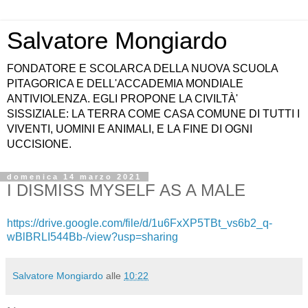
Salvatore Mongiardo
FONDATORE E SCOLARCA DELLA NUOVA SCUOLA
PITAGORICA E DELL'ACCADEMIA MONDIALE
ANTIVIOLENZA. EGLI PROPONE LA CIVILTÀ'
SISSIZIALE: LA TERRA COME CASA COMUNE DI TUTTI I
VIVENTI, UOMINI E ANIMALI, E LA FINE DI OGNI
UCCISIONE.
domenica 14 marzo 2021
I DISMISS MYSELF AS A MALE
https://drive.google.com/file/d/1u6FxXP5TBt_vs6b2_q-
wBlBRLI544Bb-/view?usp=sharing
Salvatore Mongiardo
alle
10:22