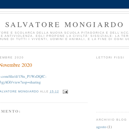
SALVATORE MONGIARDO
TORE E SCOLARCA DELLA NUOVA SCUOLA PITAGORICA E DELL'AC
E ANTIVIOLENZA. EGLI PROPONE LA CIVILTÀ' SISSIZIALE: LA TE
UNE DI TUTTI I VIVENTI, UOMINI E ANIMALI, E LA FINE DI OGNI U
VEMBRE 2020
LETTORI FISSI
 Novembre 2020
gle.com/file/d/1Nu_P1WzDQfC-
gjAG0/view?usp=sharing
ALVATORE MONGIARDO
ALLE
15:12
MMENTO:
ARCHIVIO BLOG
agosto
(1)