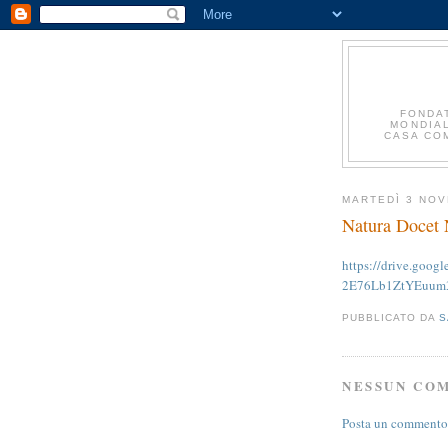
FONDA
MONDIAL
CASA COM
MARTEDÌ 3 NO
Natura Docet
https://drive.goo
2E76Lb1ZtYEuum3
PUBBLICATO DA
S
NESSUN CO
Posta un commento