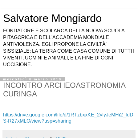
Salvatore Mongiardo
FONDATORE E SCOLARCA DELLA NUOVA SCUOLA
PITAGORICA E DELL'ACCADEMIA MONDIALE
ANTIVIOLENZA. EGLI PROPONE LA CIVILTÀ'
SISSIZIALE: LA TERRA COME CASA COMUNE DI TUTTI I
VIVENTI, UOMINI E ANIMALI, E LA FINE DI OGNI
UCCISIONE.
mercoledì 6 marzo 2019
INCONTRO ARCHEOASTRONOMIA
CURINGA
https://drive.google.com/file/d/1RTzbxxKE_2yIyJeMHi2_ldD
S-R27xMLO/view?usp=sharing