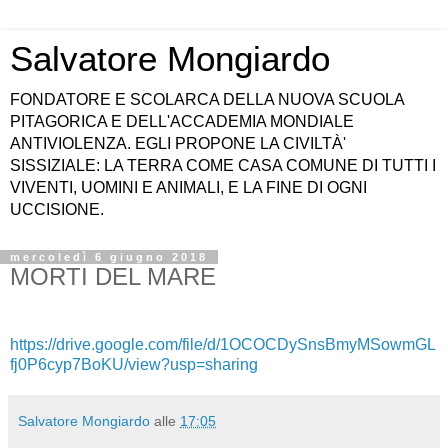
Salvatore Mongiardo
FONDATORE E SCOLARCA DELLA NUOVA SCUOLA
PITAGORICA E DELL'ACCADEMIA MONDIALE
ANTIVIOLENZA. EGLI PROPONE LA CIVILTÀ'
SISSIZIALE: LA TERRA COME CASA COMUNE DI TUTTI I
VIVENTI, UOMINI E ANIMALI, E LA FINE DI OGNI
UCCISIONE.
mercoledì 6 giugno 2018
MORTI DEL MARE
https://drive.google.com/file/d/1OCOCDySnsBmyMSowmGL
fj0P6cyp7BoKU/view?usp=sharing
Salvatore Mongiardo
alle
17:05