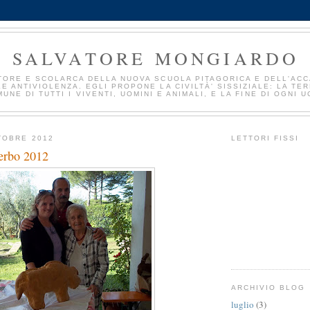
SALVATORE MONGIARDO
TORE E SCOLARCA DELLA NUOVA SCUOLA PITAGORICA E DELL'AC
E ANTIVIOLENZA. EGLI PROPONE LA CIVILTÀ' SISSIZIALE: LA TE
UNE DI TUTTI I VIVENTI, UOMINI E ANIMALI, E LA FINE DI OGNI U
TOBRE 2012
LETTORI FISSI
terbo 2012
ARCHIVIO BLOG
luglio
(3)