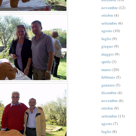
novembre
(12)
ottobre
(4)
settembre
(6)
agosto
(10)
luglio
(9)
giugno
(9)
maggio
(9)
aprile
(3)
marzo
(20)
febbraio
(5)
gennaio
(5)
dicembre
(4)
novembre
(6)
ottobre
(9)
settembre
(13)
agosto
(7)
luglio
(8)