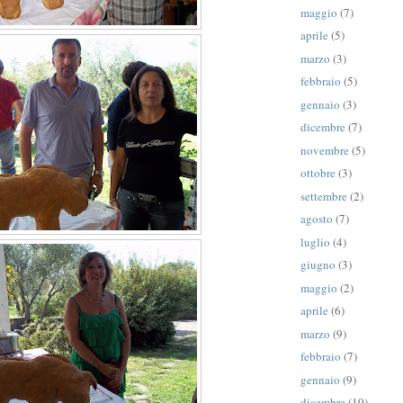
maggio
(7)
aprile
(5)
marzo
(3)
febbraio
(5)
gennaio
(3)
dicembre
(7)
novembre
(5)
ottobre
(3)
settembre
(2)
agosto
(7)
luglio
(4)
giugno
(3)
maggio
(2)
aprile
(6)
marzo
(9)
febbraio
(7)
gennaio
(9)
dicembre
(10)