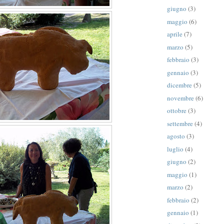
giugno
(3)
maggio
(6)
aprile
(7)
marzo
(5)
febbraio
(3)
gennaio
(3)
dicembre
(5)
novembre
(6)
ottobre
(3)
settembre
(4)
agosto
(3)
luglio
(4)
giugno
(2)
maggio
(1)
marzo
(2)
febbraio
(2)
gennaio
(1)