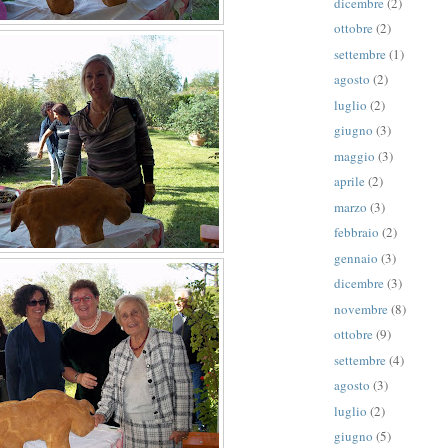
dicembre
(2)
ottobre
(2)
settembre
(1)
agosto
(2)
luglio
(2)
giugno
(3)
maggio
(3)
aprile
(2)
marzo
(3)
febbraio
(2)
gennaio
(3)
dicembre
(3)
novembre
(8)
ottobre
(9)
settembre
(4)
agosto
(3)
luglio
(2)
giugno
(5)