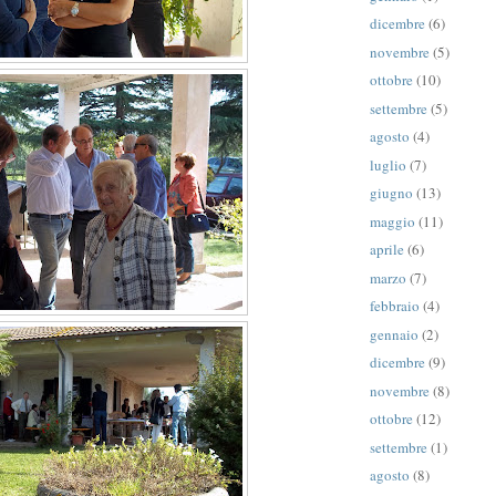
dicembre
(6)
novembre
(5)
ottobre
(10)
settembre
(5)
agosto
(4)
luglio
(7)
giugno
(13)
maggio
(11)
aprile
(6)
marzo
(7)
febbraio
(4)
gennaio
(2)
dicembre
(9)
novembre
(8)
ottobre
(12)
settembre
(1)
agosto
(8)