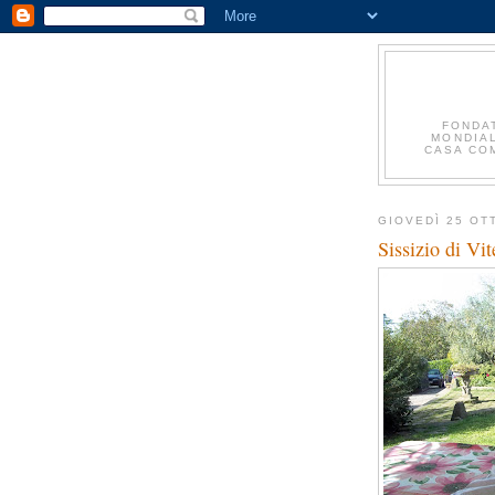
FONDA
MONDIAL
CASA COM
GIOVEDÌ 25 OT
Sissizio di Vi