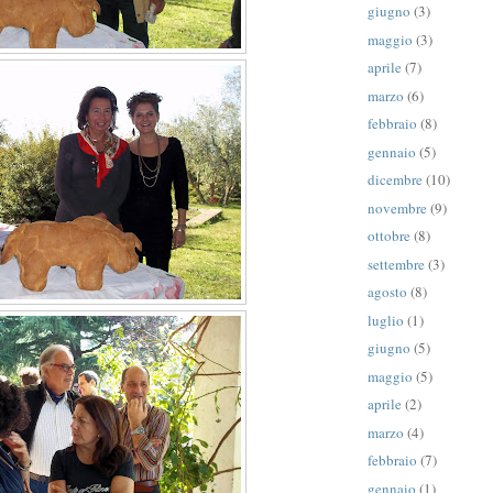
giugno
(3)
maggio
(3)
aprile
(7)
marzo
(6)
febbraio
(8)
gennaio
(5)
dicembre
(10)
novembre
(9)
ottobre
(8)
settembre
(3)
agosto
(8)
luglio
(1)
giugno
(5)
maggio
(5)
aprile
(2)
marzo
(4)
febbraio
(7)
gennaio
(1)