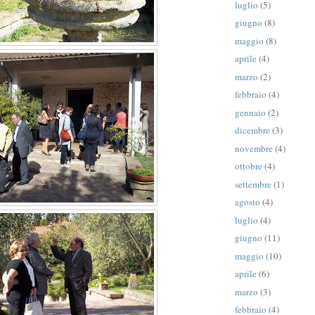
luglio
(5)
giugno
(8)
maggio
(8)
aprile
(4)
marzo
(2)
febbraio
(4)
gennaio
(2)
dicembre
(3)
novembre
(4)
ottobre
(4)
settembre
(1)
agosto
(4)
luglio
(4)
giugno
(11)
maggio
(10)
aprile
(6)
marzo
(3)
febbraio
(4)