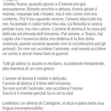
-Diletta Teano, quando giunsi a Crotone ero già
sessantenne, filosofo vecchio e deluso. Avevo girato il
mondo, imparato tutti i misteri, ma il mio cuore non era
contento. Poi il tuo sguardo sereno, l’amore sbocciato tra
noi, ha portato il caldo nella mia vita. La filosofia vi aveva
portato luce, ma non calore. L’amore di donna è la cosa più
delicata ed elevata dell’universo. Per amore, o Teano, hai
capito che l’essenza della mia dottrina è la fine della
violenza: questo avverrà quando non si uccideranno più gli
animali. Se non osi uccidere l’animale, mai oserai uccidere
un uomo e ancor meno fare la guerra!
Tutti gli allievi si alzano e recitano, scandendo lentamente,
alla maniera di un coro greco:
L’amore di donna è nobile e delicato,
l’amore di donna è il fiore dell’universo.
Se non uccidi l’animale, non ucciderai l’uomo:
Sacro è il vivente perché ha in sé la vita!
Leòkritos, un allievo di Cartagine, si alza e parla nella sua
lingua incomprensibile: