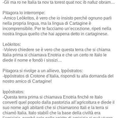
-Gli ma ro ne Italia ta nov ta torest quat noc ib nafuz obram…
Pitagora lo interrompe:
-Amico Leòkritos, è vero che io insisto perché ognuno parli
nella propria lingua, ma la lingua di Cartagine è
incomprensibile. Per te facciamo un’eccezione, ripeti nella
nostra lingua quello che hai appena detto in cartaginese.
Leòkritos:
-Volevo chiedere se è vero che questa terra che si chiama
Italia prima si chiamava Enotria e che un certo re Italo le
diede il nome e fondò i sissizi…
Pitagora si rivolge a un allievo, Ippòstratos:
-Ippòstratos di Crotone d’Italia, rispondi tu alla domanda del
nostro amico di Cartagine!
Ippòstratos:
-Questa terra prima si chiamava Enotria finché re Italo
convertì quel popolo dalla pastorizia all’agricoltura e diede il
suo nome agli abitanti che si chiamarono Itali e la terra si
chiamò Italia. Italo stabilì che la base della civiltà era