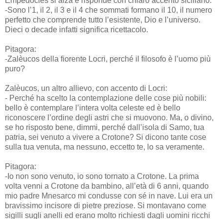
Empèdocles si alza e risponde con chiaro accento siciliano:
-Sono l’1, il 2, il 3 e il 4 che sommati formano il 10, il numero
perfetto che comprende tutto l’esistente, Dio e l’universo.
Dieci o decade infatti significa ricettacolo.
Pitagora:
-Zalèucos della fiorente Locri, perché il filosofo è l’uomo più
puro?
Zalèucos, un altro allievo, con accento di Locri:
- Perché ha scelto la contemplazione delle cose più nobili:
bello è contemplare l’intera volta celeste ed è bello
riconoscere l’ordine degli astri che si muovono. Ma, o divino,
se ho risposto bene, dimmi, perché dall’isola di Samo, tua
patria, sei venuto a vivere a Crotone? Si dicono tante cose
sulla tua venuta, ma nessuno, eccetto te, lo sa veramente.
Pitagora:
-Io non sono venuto, io sono tornato a Crotone. La prima
volta venni a Crotone da bambino, all’età di 6 anni, quando
mio padre Mnesarco mi condusse con sé in nave. Lui era un
bravissimo incisore di pietre preziose. Si montavano come
sigilli sugli anelli ed erano molto richiesti dagli uomini ricchi