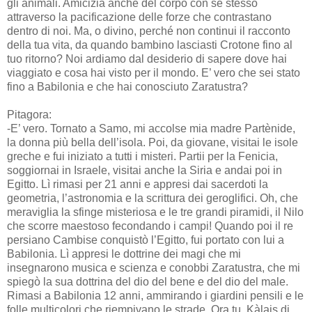
gli animali. Amicizia anche del corpo con se stesso
attraverso la pacificazione delle forze che contrastano
dentro di noi. Ma, o divino, perché non continui il racconto
della tua vita, da quando bambino lasciasti Crotone fino al
tuo ritorno? Noi ardiamo dal desiderio di sapere dove hai
viaggiato e cosa hai visto per il mondo. E’ vero che sei stato
fino a Babilonia e che hai conosciuto Zaratustra?
Pitagora:
-E’ vero. Tornato a Samo, mi accolse mia madre Partènide,
la donna più bella dell’isola. Poi, da giovane, visitai le isole
greche e fui iniziato a tutti i misteri. Partii per la Fenicia,
soggiornai in Israele, visitai anche la Siria e andai poi in
Egitto. Lì rimasi per 21 anni e appresi dai sacerdoti la
geometria, l’astronomia e la scrittura dei geroglifici. Oh, che
meraviglia la sfinge misteriosa e le tre grandi piramidi, il Nilo
che scorre maestoso fecondando i campi! Quando poi il re
persiano Cambise conquistò l’Egitto, fui portato con lui a
Babilonia. Lì appresi le dottrine dei magi che mi
insegnarono musica e scienza e conobbi Zaratustra, che mi
spiegò la sua dottrina del dio del bene e del dio del male.
Rimasi a Babilonia 12 anni, ammirando i giardini pensili e le
folle multicolori che riempivano le strade. Ora tu, Kàlais di