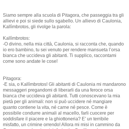
Siamo sempre alla scuola di Pitagora, che passeggia tra gli
allievi e poi si siede sullo sgabello. Un allievo di Caulonia,
Kallìmbrotos, gli rivolge la parola:
Kallìmbrotos:
-O divino, nella mia città, Caulonia, si racconta che, quando
io ero bambino, tu sei venuto per rendere mansueta l’orsa
bianca che uccideva gli abitanti. Ti supplico, raccontami
come sono andate le cose!
Pitagora:
-E sia, o Kallìmbrotos! Gli abitanti di Caulonia mi mandarono
messaggeri pregandomi di liberarli da una feroce orsa
bianca che uccideva gli abitanti. Tutti conoscevano la mia
pietà per gli animali: non si può uccidere né mangiare
quanto contiene la vita, né carne né pesce. Come è
possibile condurre animali al macello, farli cuocere per
soddisfare il piacere e la ghiottoneria? E’ un terribile
misfatto, un crimine orrendo! Allora mi misi in cammino da