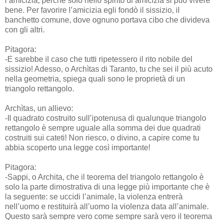
l’amicizia, perché solo nello spirito di amicizia si può vivere
bene. Per favorire l’amicizia egli fondò il sissizio, il
banchetto comune, dove ognuno portava cibo che divideva
con gli altri.
Pitagora:
-E sarebbe il caso che tutti ripetessero il rito nobile del
sissizio! Adesso, o Archìtas di Taranto, tu che sei il più acuto
nella geometria, spiega quali sono le proprietà di un
triangolo rettangolo.
Archìtas, un allievo:
-Il quadrato costruito sull’ipotenusa di qualunque triangolo
rettangolo è sempre uguale alla somma dei due quadrati
costruiti sui cateti! Non riesco, o divino, a capire come tu
abbia scoperto una legge così importante!
Pitagora:
-Sappi, o Archita, che il teorema del triangolo rettangolo è
solo la parte dimostrativa di una legge più importante che è
la seguente: se uccidi l’animale, la violenza entrerà
nell’uomo e restituirà all’uomo la violenza data all’animale.
Questo sarà sempre vero come sempre sarà vero il teorema