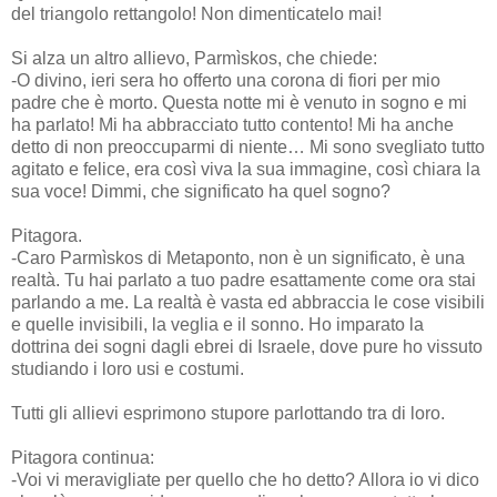
del triangolo rettangolo! Non dimenticatelo mai!
Si alza un altro allievo, Parmìskos, che chiede:
-O divino, ieri sera ho offerto una corona di fiori per mio
padre che è morto. Questa notte mi è venuto in sogno e mi
ha parlato! Mi ha abbracciato tutto contento! Mi ha anche
detto di non preoccuparmi di niente… Mi sono svegliato tutto
agitato e felice, era così viva la sua immagine, così chiara la
sua voce! Dimmi, che significato ha quel sogno?
Pitagora.
-Caro Parmìskos di Metaponto, non è un significato, è una
realtà. Tu hai parlato a tuo padre esattamente come ora stai
parlando a me. La realtà è vasta ed abbraccia le cose visibili
e quelle invisibili, la veglia e il sonno. Ho imparato la
dottrina dei sogni dagli ebrei di Israele, dove pure ho vissuto
studiando i loro usi e costumi.
Tutti gli allievi esprimono stupore parlottando tra di loro.
Pitagora continua:
-Voi vi meravigliate per quello che ho detto? Allora io vi dico