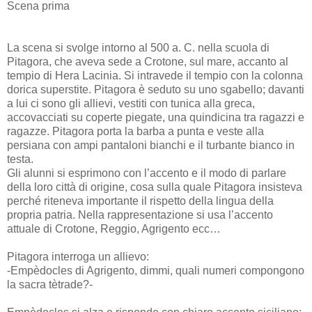
Scena prima
La scena si svolge intorno al 500 a. C. nella scuola di
Pitagora, che aveva sede a Crotone, sul mare, accanto al
tempio di Hera Lacinia. Si intravede il tempio con la colonna
dorica superstite. Pitagora è seduto su uno sgabello; davanti
a lui ci sono gli allievi, vestiti con tunica alla greca,
accovacciati su coperte piegate, una quindicina tra ragazzi e
ragazze. Pitagora porta la barba a punta e veste alla
persiana con ampi pantaloni bianchi e il turbante bianco in
testa.
Gli alunni si esprimono con l’accento e il modo di parlare
della loro città di origine, cosa sulla quale Pitagora insisteva
perché riteneva importante il rispetto della lingua della
propria patria. Nella rappresentazione si usa l’accento
attuale di Crotone, Reggio, Agrigento ecc…
Pitagora interroga un allievo:
-Empèdocles di Agrigento, dimmi, quali numeri compongono
la sacra tètrade?-