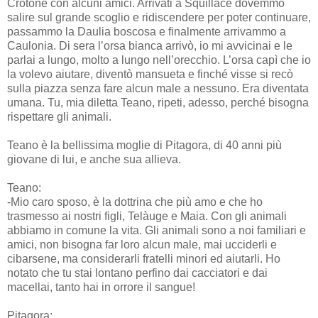
Crotone con alcuni amici. Arrivati a Squillace dovemmo
salire sul grande scoglio e ridiscendere per poter continuare,
passammo la Daulia boscosa e finalmente arrivammo a
Caulonia. Di sera l’orsa bianca arrivò, io mi avvicinai e le
parlai a lungo, molto a lungo nell’orecchio. L’orsa capì che io
la volevo aiutare, diventò mansueta e finché visse si recò
sulla piazza senza fare alcun male a nessuno. Era diventata
umana. Tu, mia diletta Teano, ripeti, adesso, perché bisogna
rispettare gli animali.
Teano è la bellissima moglie di Pitagora, di 40 anni più
giovane di lui, e anche sua allieva.
Teano:
-Mio caro sposo, è la dottrina che più amo e che ho
trasmesso ai nostri figli, Telàuge e Maia. Con gli animali
abbiamo in comune la vita. Gli animali sono a noi familiari e
amici, non bisogna far loro alcun male, mai ucciderli e
cibarsene, ma considerarli fratelli minori ed aiutarli. Ho
notato che tu stai lontano perfino dai cacciatori e dai
macellai, tanto hai in orrore il sangue!
Pitagora: