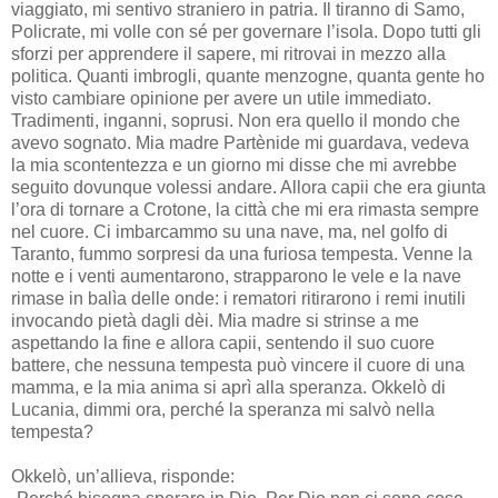
viaggiato, mi sentivo straniero in patria. Il tiranno di Samo,
Policrate, mi volle con sé per governare l’isola. Dopo tutti gli
sforzi per apprendere il sapere, mi ritrovai in mezzo alla
politica. Quanti imbrogli, quante menzogne, quanta gente ho
visto cambiare opinione per avere un utile immediato.
Tradimenti, inganni, soprusi. Non era quello il mondo che
avevo sognato. Mia madre Partènide mi guardava, vedeva
la mia scontentezza e un giorno mi disse che mi avrebbe
seguito dovunque volessi andare. Allora capii che era giunta
l’ora di tornare a Crotone, la città che mi era rimasta sempre
nel cuore. Ci imbarcammo su una nave, ma, nel golfo di
Taranto, fummo sorpresi da una furiosa tempesta. Venne la
notte e i venti aumentarono, strapparono le vele e la nave
rimase in balìa delle onde: i rematori ritirarono i remi inutili
invocando pietà dagli dèi. Mia madre si strinse a me
aspettando la fine e allora capii, sentendo il suo cuore
battere, che nessuna tempesta può vincere il cuore di una
mamma, e la mia anima si aprì alla speranza. Okkelò di
Lucania, dimmi ora, perché la speranza mi salvò nella
tempesta?
Okkelò, un’allieva, risponde: