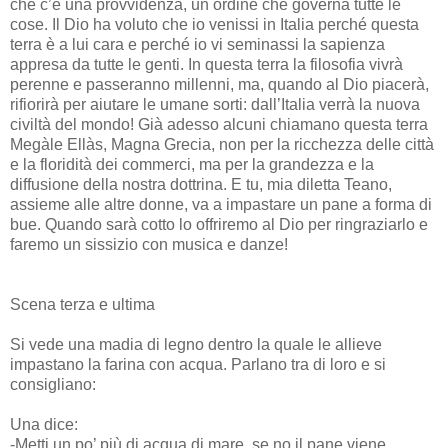
che c’è una provvidenza, un ordine che governa tutte le
cose. Il Dio ha voluto che io venissi in Italia perché questa
terra è a lui cara e perché io vi seminassi la sapienza
appresa da tutte le genti. In questa terra la filosofia vivrà
perenne e passeranno millenni, ma, quando al Dio piacerà,
rifiorirà per aiutare le umane sorti: dall’Italia verrà la nuova
civiltà del mondo! Già adesso alcuni chiamano questa terra
Megàle Ellàs, Magna Grecia, non per la ricchezza delle città
e la floridità dei commerci, ma per la grandezza e la
diffusione della nostra dottrina. E tu, mia diletta Teano,
assieme alle altre donne, va a impastare un pane a forma di
bue. Quando sarà cotto lo offriremo al Dio per ringraziarlo e
faremo un sissizio con musica e danze!
Scena terza e ultima
Si vede una madia di legno dentro la quale le allieve
impastano la farina con acqua. Parlano tra di loro e si
consigliano:
Una dice:
-Metti un po’ più di acqua di mare, se no il pane viene