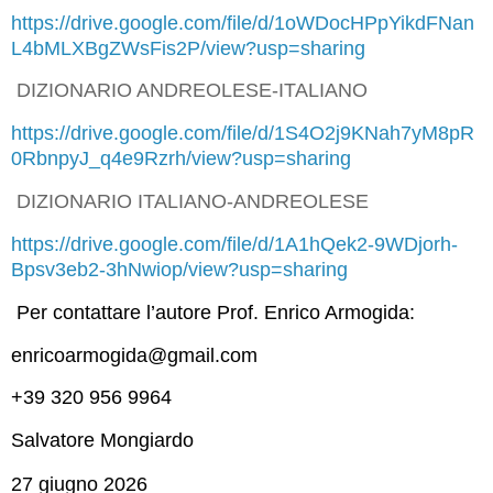
https://drive.google.com/file/d/1oWDocHPpYikdFNan
L4bMLXBgZWsFis2P/view?usp=sharing
DIZIONARIO ANDREOLESE-ITALIANO
https://drive.google.com/file/d/1S4O2j9KNah7yM8pR
0RbnpyJ_q4e9Rzrh/view?usp=sharing
DIZIONARIO ITALIANO-ANDREOLESE
https://drive.google.com/file/d/1A1hQek2-9WDjorh-
Bpsv3eb2-3hNwiop/view?usp=sharing
Per contattare l’autore Prof. Enrico Armogida:
enricoarmogida@gmail.com
+39 320 956 9964
Salvatore Mongiardo
27 giugno 2026