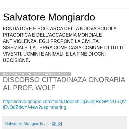
Salvatore Mongiardo
FONDATORE E SCOLARCA DELLA NUOVA SCUOLA
PITAGORICA E DELL'ACCADEMIA MONDIALE
ANTIVIOLENZA. EGLI PROPONE LA CIVILTÀ'
SISSIZIALE: LA TERRA COME CASA COMUNE DI TUTTI I
VIVENTI, UOMINI E ANIMALI, E LA FINE DI OGNI
UCCISIONE.
domenica 26 settembre 2021
DISCORSO CITTADINAZA ONORARIA
AL PROF. WOLF
https://drive.google.com/file/d/1toeckhTgJUntjRdGPINUSQV
tEvOdZdwY/view?usp=sharing
Salvatore Mongiardo
alle
08:34