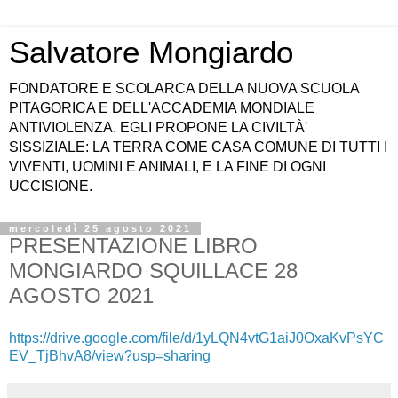
Salvatore Mongiardo
FONDATORE E SCOLARCA DELLA NUOVA SCUOLA
PITAGORICA E DELL'ACCADEMIA MONDIALE
ANTIVIOLENZA. EGLI PROPONE LA CIVILTÀ'
SISSIZIALE: LA TERRA COME CASA COMUNE DI TUTTI I
VIVENTI, UOMINI E ANIMALI, E LA FINE DI OGNI
UCCISIONE.
mercoledì 25 agosto 2021
PRESENTAZIONE LIBRO
MONGIARDO SQUILLACE 28
AGOSTO 2021
https://drive.google.com/file/d/1yLQN4vtG1aiJ0OxaKvPsYC
EV_TjBhvA8/view?usp=sharing