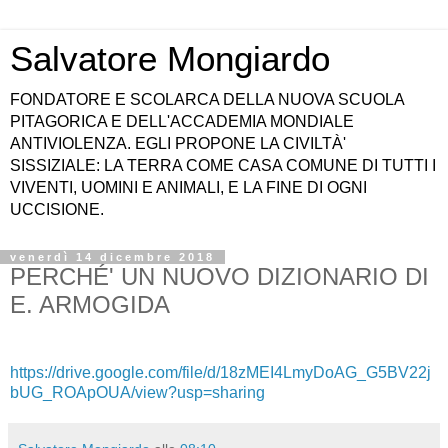
Salvatore Mongiardo
FONDATORE E SCOLARCA DELLA NUOVA SCUOLA
PITAGORICA E DELL'ACCADEMIA MONDIALE
ANTIVIOLENZA. EGLI PROPONE LA CIVILTÀ'
SISSIZIALE: LA TERRA COME CASA COMUNE DI TUTTI I
VIVENTI, UOMINI E ANIMALI, E LA FINE DI OGNI
UCCISIONE.
venerdì 14 dicembre 2018
PERCHÉ' UN NUOVO DIZIONARIO DI
E. ARMOGIDA
https://drive.google.com/file/d/18zMEI4LmyDoAG_G5BV22j
bUG_ROApOUA/view?usp=sharing