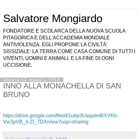
Salvatore Mongiardo
FONDATORE E SCOLARCA DELLA NUOVA SCUOLA
PITAGORICA E DELL'ACCADEMIA MONDIALE
ANTIVIOLENZA. EGLI PROPONE LA CIVILTÀ'
SISSIZIALE: LA TERRA COME CASA COMUNE DI TUTTI I
VIVENTI, UOMINI E ANIMALI, E LA FINE DI OGNI
UCCISIONE.
sabato 12 maggio 2018
INNO ALLA MONACHELLA DI SAN
BRUNO
https://drive.google.com/file/d/1ubp3Uaqulm8iXVKh-
Vw3pVB_d-Zl_7DA/view?usp=sharing