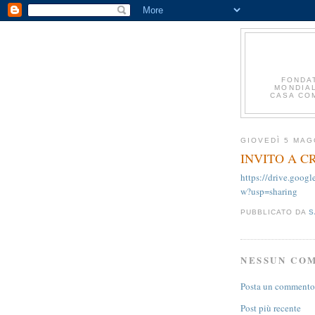
FONDA
MONDIAL
CASA COM
GIOVEDÌ 5 MAG
INVITO A C
https://drive.go
w?usp=sharing
PUBBLICATO DA
S
NESSUN CO
Posta un commento
Post più recente