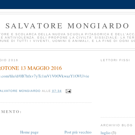
SALVATORE MONGIARDO
TORE E SCOLARCA DELLA NUOVA SCUOLA PITAGORICA E DELL'AC
E ANTIVIOLENZA. EGLI PROPONE LA CIVILTÀ' SISSIZIALE: LA TE
UNE DI TUTTI I VIVENTI, UOMINI E ANIMALI, E LA FINE DI OGNI U
GIO 2016
LETTORI FISSI
ROTONE 13 MAGGIO 2016
ogle.com/file/d/0B7hfxv7yTc1mV1V0OVkwazY1OVU/vie
ALVATORE MONGIARDO
ALLE
07:34
MMENTO:
ARCHIVIO BLOG
Home page
Post più vecchio
luglio
(3)