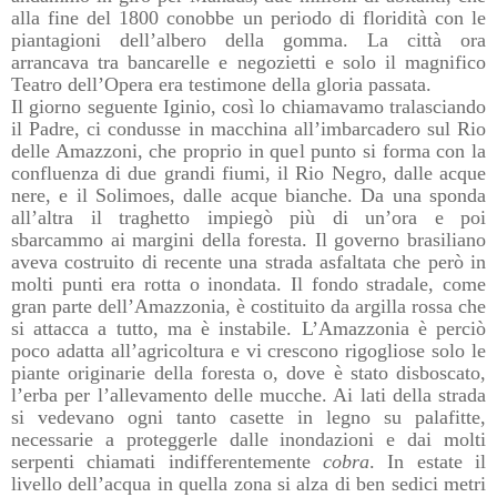
alla fine del 1800 conobbe un periodo di floridità con le
piantagioni dell’albero della gomma. La città ora
arrancava tra bancarelle e negozietti e solo il magnifico
Teatro dell’Opera era testimone della gloria passata.
Il giorno seguente Iginio, così lo chiamavamo tralasciando
il Padre, ci condusse in macchina all’imbarcadero sul Rio
delle Amazzoni, che proprio in quel punto si forma con la
confluenza di due grandi fiumi, il Rio Negro, dalle acque
nere, e il Solimoes, dalle acque bianche. Da una sponda
all’altra il traghetto impiegò più di un’ora e poi
sbarcammo ai margini della foresta. Il governo brasiliano
aveva costruito di recente una strada asfaltata che però in
molti punti era rotta o inondata. Il fondo stradale, come
gran parte dell’Amazzonia, è costituito da argilla rossa che
si attacca a tutto, ma è instabile. L’Amazzonia è perciò
poco adatta all’agricoltura e vi crescono rigogliose solo le
piante originarie della foresta o, dove è stato disboscato,
l’erba per l’allevamento delle mucche. Ai lati della strada
si vedevano ogni tanto casette in legno su palafitte,
necessarie a proteggerle dalle inondazioni e dai molti
serpenti chiamati indifferentemente
cobra
. In estate il
livello dell’acqua in quella zona si alza di ben sedici metri