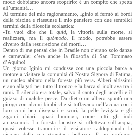
modo dobbiamo ancora scoprirlo: è un compito che spetta
all’umanità…
Al termine del mio ragionamento, Iginio si fermò ai bordi
della piscina e riassunse il mio pensiero con due semplici
termini della filosofia scolastica:
-Tu vuoi dire che il
quid
, la vittoria sulla morte, si
realizzerà, ma il
quòmodo
, il modo, potrebbe essere
diverso dalla resurrezione dei morti…
Dentro di me pensai che in Brasile non c’erano solo danze
e carnevale: c’era anche la filosofia di San Tommaso
d’Aquino!
Un giorno Iginio mi condusse con una piccola barca a
motore a visitare la comunità di Nostra Signora di Fatima,
un nucleo abitato nella foresta più vera. Alberi altissimi
erano allagati per tutto il tronco e la barca si inoltrava tra i
rami. Il silenzio era totale, salvo il canto degli uccelli e il
guizzo di qualche pesce. Da dietro un albero spuntò una
piroga con alcuni bimbi che si tuffavano nell’acqua con i
loro corpi ben disegnati e scuri, la pelle levigata e gli
zigomi chiari, quasi luminosi, come tutti gli indi
amazzonici. La foresta lacustre si rifletteva sull’acqua,
quasi volesse tramortire il visitatore raddoppiando la
visione della sua strepitosa bellezza. E un profumo,