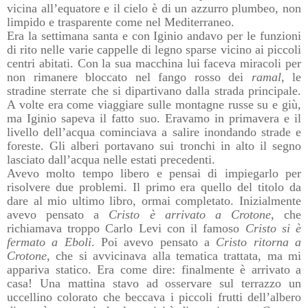
vicina all’equatore e il cielo è di un azzurro plumbeo, non
limpido e trasparente come nel Mediterraneo.
Era la settimana santa e con Iginio andavo per le funzioni
di rito nelle varie cappelle di legno sparse vicino ai piccoli
centri abitati. Con la sua macchina lui faceva miracoli per
non rimanere bloccato nel fango rosso dei
ramal
, le
stradine sterrate che si dipartivano dalla strada principale.
A volte era come viaggiare sulle montagne russe su e giù,
ma Iginio sapeva il fatto suo. Eravamo in primavera e il
livello dell’acqua cominciava a salire inondando strade e
foreste. Gli alberi portavano sui tronchi in alto il segno
lasciato dall’acqua nelle estati precedenti.
Avevo molto tempo libero e pensai di impiegarlo per
risolvere due problemi. Il primo era quello del titolo da
dare al mio ultimo libro, ormai completato. Inizialmente
avevo pensato a
Cristo è arrivato a Crotone
, che
richiamava troppo Carlo Levi con il famoso
Cristo si è
fermato a Eboli
. Poi avevo pensato a
Cristo ritorna a
Crotone
, che si avvicinava alla tematica trattata, ma mi
appariva statico. Era come dire: finalmente è arrivato a
casa! Una mattina stavo ad osservare sul terrazzo un
uccellino colorato che beccava i piccoli frutti dell’albero