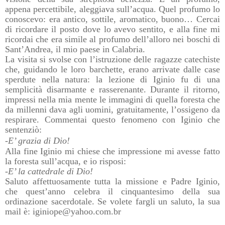
appena percettibile, aleggiava sull’acqua. Quel profumo lo
conoscevo: era antico, sottile, aromatico, buono… Cercai
di ricordare il posto dove lo avevo sentito, e alla fine mi
ricordai che era simile al profumo dell’alloro nei boschi di
Sant’Andrea, il mio paese in Calabria.
La visita si svolse con l’istruzione delle ragazze catechiste
che, guidando le loro barchette, erano arrivate dalle case
sperdute nella natura: la lezione di Iginio fu di una
semplicità disarmante e rasserenante. Durante il ritorno,
impressi nella mia mente le immagini di quella foresta che
da millenni dava agli uomini, gratuitamente, l’ossigeno da
respirare. Commentai questo fenomeno con Iginio che
sentenziò:
-E’ grazia di Dio!
Alla fine Iginio mi chiese che impressione mi avesse fatto
la foresta sull’acqua, e io risposi:
-E’ la cattedrale di Dio!
Saluto affettuosamente tutta la missione e Padre Iginio,
che quest’anno celebra il cinquantesimo della sua
ordinazione sacerdotale. Se volete fargli un saluto, la sua
mail è: iginiope@yahoo.com.br