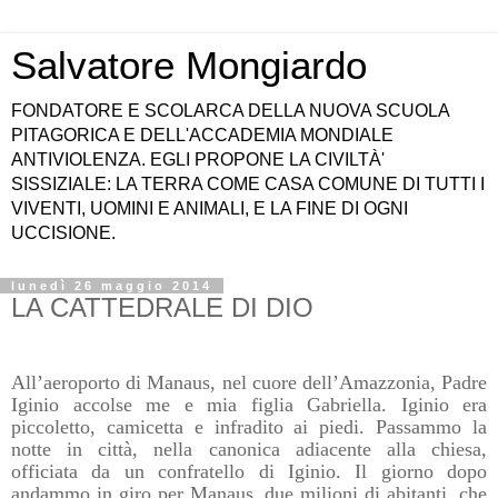
Salvatore Mongiardo
FONDATORE E SCOLARCA DELLA NUOVA SCUOLA
PITAGORICA E DELL'ACCADEMIA MONDIALE
ANTIVIOLENZA. EGLI PROPONE LA CIVILTÀ'
SISSIZIALE: LA TERRA COME CASA COMUNE DI TUTTI I
VIVENTI, UOMINI E ANIMALI, E LA FINE DI OGNI
UCCISIONE.
lunedì 26 maggio 2014
LA CATTEDRALE DI DIO
All’aeroporto di Manaus, nel cuore dell’Amazzonia, Padre
Iginio accolse me e mia figlia Gabriella. Iginio era
piccoletto, camicetta e infradito ai piedi. Passammo la
notte in città, nella canonica adiacente alla chiesa,
officiata da un confratello di Iginio. Il giorno dopo
andammo in giro per Manaus, due milioni di abitanti, che