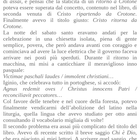
di
assaì
, e pensai che la staticità di un
ritorno a Crotone
poteva essere superata dal concetto, contenuto nel libro, di
seconda venuta di Cristo
ripartendo da Crotone
.
Finalmente avevo il titolo giusto:
Cristo ritorna da
Crotone
.
La notte del sabato santo eravamo andati per la
celebrazione in una chiesetta isolata, piena di gente
semplice, povera, che però andava avanti con coraggio e
cominciava ad avere la luce elettrica che il governo faceva
arrivare nei posti più sperduti. Durante il ritorno in
macchina, mi misi a canticchiare il meraviglioso inno
pasquale:
Victimae paschali laudes / immolent christiani…
Iginio, che celebrava tutto in portoghese, si accodò:
Agnus redemit oves / Christus innocens Patri /
reconciliavit peccatores…
Col favore delle tenebre e nel cuore della foresta, potevo
finalmente vendicarmi dell’abolizione del latino nella
liturgia, quella lingua che avevo studiato per otto anni
consultando il vocabolario migliaia di volte!
Il secondo problema era assai più complicato del titolo del
libro. Avevo di recente scritto il breve saggio
Chi è Dio
,
che era piaciuto ai miei lettori. A scrivere quel saggio, che