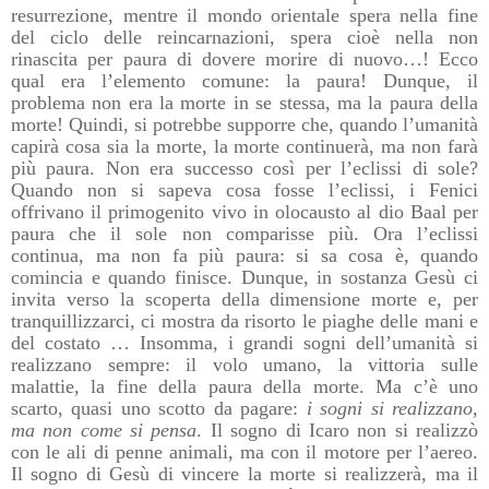
resurrezione, mentre il mondo orientale spera nella fine
del ciclo delle reincarnazioni, spera cioè nella non
rinascita per paura di dovere morire di nuovo…! Ecco
qual era l’elemento comune: la paura! Dunque, il
problema non era la morte in se stessa, ma la paura della
morte! Quindi, si potrebbe supporre che, quando l’umanità
capirà cosa sia la morte, la morte continuerà, ma non farà
più paura. Non era successo così per l’eclissi di sole?
Quando non si sapeva cosa fosse l’eclissi, i Fenici
offrivano il primogenito vivo in olocausto al dio Baal per
paura che il sole non comparisse più. Ora l’eclissi
continua, ma non fa più paura: si sa cosa è, quando
comincia e quando finisce. Dunque, in sostanza Gesù ci
invita verso la scoperta della dimensione morte e, per
tranquillizzarci, ci mostra da risorto le piaghe delle mani e
del costato … Insomma, i grandi sogni dell’umanità si
realizzano sempre: il volo umano, la vittoria sulle
malattie, la fine della paura della morte. Ma c’è uno
scarto, quasi uno scotto da pagare:
i sogni
si realizzano,
ma non come si pensa
. Il sogno di Icaro non si realizzò
con le ali di penne animali, ma con il motore per l’aereo.
Il sogno di Gesù di vincere la morte si realizzerà, ma il