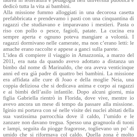
dedicò tutta la vita ai bambini.
Alla missione fummo alloggiati in una decorosa casetta
prefabbricata e prendevamo i pasti con una cinquantina di
ragazzi che studiavano e imparavano i mestieri. Pasta o
riso con pollo o pesce, fagioli, patate. La cucina era
sempre aperta e ognuno poteva mangiare a volontà. I
ragazzi dormivano nelle camerate, ma non c’erano letti: le
amache erano raccolte e appese a ganci sulla parete.
L’idea di compiere il viaggio in Amazzonia, a marzo del
2011, era nata da quando avevo adottato a distanza un
bimbo dal nome di Marinaldo, che ora aveva venticinque
anni ed era già padre di quattro bei bambini. La missione
era affidata alle cure di Joao e della moglie Neia, una
coppia deliziosa che si dedicava anima e corpo ai ragazzi
e ai bimbi dell’asilo infantile. Dopo alcuni giorni, mia
figlia Gabriella rientrò in Florida, dove vive, mentre io
avevo ancora un mese di tempo da passare alla missione.
Iginio mi portava con sé nelle visite dei nuclei abitati della
sua vastissima parrocchia dove il caldo, l’umido e le
zanzare non davano tregua. Spesso una gragnuola di tuoni
e lampi, seguita da piogge fragorose, toglievano un po’ di
umido che si riformava col caldo. Quella zona è molto