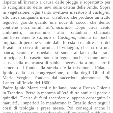
rispetto all’inverno a causa delle piogge e soprattutto per
lo scioglimento delle nevi sulla catena delle Ande. Sopra
la vegetazione, ogni tanto svettava maestoso il
castagno
,
alto circa cinquanta metri, un albero che produce un frutto
legnoso, grande quanto una noce di cocco, che dentro
contiene noci simili all’
anacardio
. Dopo circa cento
chilometri, arrivammo alla cittadina chiamata
indifferentemente
Careiro
o
Castagno
, abitata da poche
migliaia di persone venute dalla foresta o da altre parti del
Brasile in cerca di fortuna. Il villaggio, che ha ora una
banca, scuole e ospedale, si snoda ai lati della strada
principale. Le casette sono in legno, poche in muratura a
causa della mancanza di sabbia, necessaria a impastare il
cemento. Il fondo alla strada c’è la missione, affidata a
Iginio dalla sua congregazione, quella degli Oblati di
Maria Vergine, fondata dal sacerdote piemontese Pio
Lanteri all’inizio del 1800.
Padre Iginio Mazzucchi è italiano, nato a Ronzo Chienis
in Trentino. Perse la mamma all’età di tre anni e il padre a
quindici. Decise di farsi sacerdote e, appena conseguita la
maturità, i superiori lo mandarono in Brasile dove seguì i
corsi di teologia e prese messa. Poi conseguì anche la
laurea in letteratura e pedagogia nell’università pubblica e