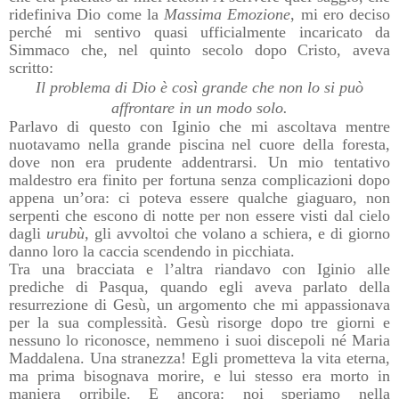
ridefiniva Dio come la
Massima Emozione
, mi ero deciso
perché mi sentivo quasi ufficialmente incaricato da
Simmaco che, nel quinto secolo dopo Cristo, aveva
scritto:
Il problema di Dio è così grande che non lo si può
affrontare in un modo solo.
Parlavo di questo con Iginio che mi ascoltava mentre
nuotavamo nella grande piscina nel cuore della foresta,
dove non era prudente addentrarsi. Un mio tentativo
maldestro era finito per fortuna senza complicazioni dopo
appena un’ora: ci poteva essere qualche giaguaro, non
serpenti che escono di notte per non essere visti dal cielo
dagli
urubù
, gli avvoltoi che volano a schiera, e di giorno
danno loro la caccia scendendo in picchiata.
Tra una bracciata e l’altra riandavo con Iginio alle
prediche di Pasqua, quando egli aveva parlato della
resurrezione di Gesù, un argomento che mi appassionava
per la sua complessità. Gesù risorge dopo tre giorni e
nessuno lo riconosce, nemmeno i suoi discepoli né Maria
Maddalena. Una stranezza! Egli prometteva la vita eterna,
ma prima bisognava morire, e lui stesso era morto in
maniera orribile. E ancora: noi speriamo nella