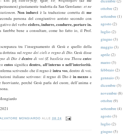
o è: καὶ μὴ εἰσενέγκῃς ἡμᾶς εἰς πειρασμόν (ke me
dicembre
(2)
 peirasmon) giustamente tradotta da San Gerolamo:
et ne
ottobre
(2)
Non indurci
me
ntationem
.
è la traduzione corretta di
settembre
(1)
seconda persona del congiuntivo aoristo secondo con
agosto
(2)
eisfero, indurre, condurre, portare in.
egativo del verbo
a farebbe bene a consultare, come ho fatto io, il Prof.
luglio
(2)
giugno
(3)
iscrepanza tra l’insegnamento di Gesù e quello della
maggio
(3)
la dottrina sul
regno dei cieli o regno di Dio
. Gesù disse
aprile
(2)
egno di Dio è
dentro
di voi
(E basileia tou Theou
entos
marzo
(3)
entos
dentro, all'interno o nell'interiorità
eco
significa
.
febbraio
(2)
intra vos
nferma scrivendo che il regno è
, dentro di voi.
in mezzo
duzioni italiane scrivono: il regno di Dio è
a
gennaio
(3)
e fuorviante, perché Gesù parla del cuore, dell’anima e
dicembre
(3)
ersona.
novembre
(8)
 Mongiardo
ottobre
(9)
settembre
(4)
 2021
agosto
(3)
ALVATORE MONGIARDO
ALLE
08:24
luglio
(2)
giugno
(5)