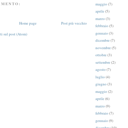
MMENTO:
maggio
(7)
aprile
(5)
marzo
(3)
Home page
Post più vecchio
febbraio
(5)
gennaio
(3)
 sul post (Atom)
dicembre
(7)
novembre
(5)
ottobre
(3)
settembre
(2)
agosto
(7)
luglio
(4)
giugno
(3)
maggio
(2)
aprile
(6)
marzo
(9)
febbraio
(7)
gennaio
(9)
dicembre
(10)