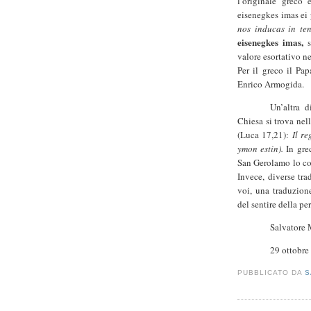
l’originale grec
eisenegkes imas ei
nos inducas in te
eisenegkes imas,
valore esortativo n
Per il greco
il Pap
Enrico Armogida.
Un’altra d
Chiesa si trova nel
(Luca 17,21):
Il r
ymon estin).
In gr
San Gerolamo lo co
Invece, diverse tra
voi, una traduzion
del sentire della p
Salvatore
29 ottobre
PUBBLICATO DA
S