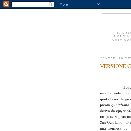
FONDA
MONDIAL
CASA COM
VENERDÌ 29 OT
VERSIONE 
Il
pa
recentemente una
quotidiano.
Ho
gua
parola
quotidiano
epì, sop
deriva da
pane soprassos
un
San Gerolamo,
vir 
mia sorpresa ho 