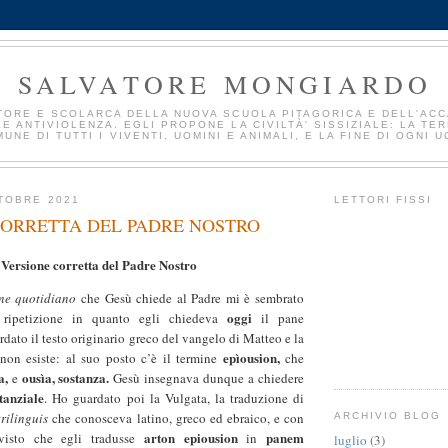
SALVATORE MONGIARDO
TORE E SCOLARCA DELLA NUOVA SCUOLA PITAGORICA E DELL'AC
E ANTIVIOLENZA. EGLI PROPONE LA CIVILTÀ' SISSIZIALE: LA TE
UNE DI TUTTI I VIVENTI, UOMINI E ANIMALI, E LA FINE DI OGNI U
TOBRE 2021
LETTORI FISSI
CORRETTA DEL PADRE NOSTRO
Versione corretta del Padre Nostro
ne quotidiano
che Gesù chiede al Padre mi è sembrato
oggi
 ripetizione in quanto egli chiedeva
il pane
rdato il testo
originario greco del vangelo di Matteo e la
epìousion,
non esiste: al suo posto c’è il termine
che
ra,
ousìa, sostanza.
e
Gesù insegnava dunque a chiedere
tanziale
. Ho guardato poi la Vulgata, la traduzione di
trilinguis
che conosceva latino, greco ed ebraico, e con
ARCHIVIO BLOG
arton epiousion
panem
visto che egli tradusse
in
luglio
(3)