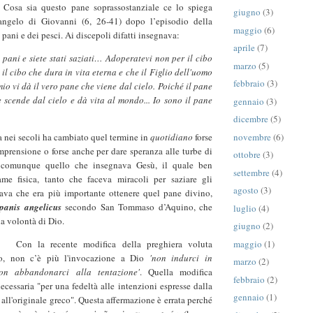
Cosa sia questo pane soprassostanziale ce lo spiega
giugno
(3)
angelo di Giovanni (6, 26-41) dopo l’episodio della
maggio
(6)
 pani e dei pesci. Ai discepoli difatti insegnava:
aprile
(7)
pani e siete stati saziati… Adoperatevi non per il cibo
marzo
(5)
 il cibo che dura in vita eterna e che il Figlio dell'uomo
febbraio
(3)
io vi dà il vero pane che viene dal cielo. Poiché il pane
 scende dal cielo e dà vita al mondo... Io sono il pane
gennaio
(3)
dicembre
(5)
novembre
(6)
ecoli ha cambiato quel termine in
quotidiano
forse
mprensione o forse anche per dare speranza alle turbe di
ottobre
(3)
 comunque quello che insegnava Gesù, il quale ben
settembre
(4)
me fisica, tanto che faceva miracoli per saziare gli
agosto
(3)
dava che era più importante ottenere quel pane divino,
panis angelicus
secondo San Tommaso d’Aquino, che
luglio
(4)
la volontà di Dio.
giugno
(2)
maggio
(1)
nte modifica della preghiera voluta
o, non c’è più l'invocazione a Dio
'non indurci in
marzo
(2)
non abbandonarci alla tentazione'
. Quella modifica
febbraio
(2)
necessaria "per una fedeltà alle intenzioni espresse dalla
gennaio
(1)
 all'originale greco". Questa affermazione è errata perché