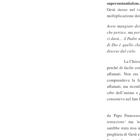
supersustantialem.
Gesù stesso nel v
moltiplicazione dei
Avete mangiato dei 
che perisce, ma per
vi darà… il Padre m
di Dio è quello che
disceso dal cielo.
La Chiesa nei s
perché di facile co
affamati. Non era
comprendeva la fa
affamati, ma ricor
cibo dell’anima o
consisteva nel fare 
Con la rece
da Papa Francesc
tentazione'
ma
'
sarebbe stata resa 
preghiera di Gesù e